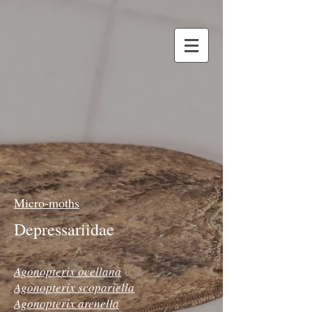
Micro-moths
Depressariidae
Agonopterix ocellana
Agonopterix scopariella
Agonopterix arenella