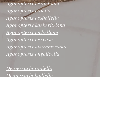
Agonopterix heracliana
Agonopterix ciliella
Agonopterix assimilella
Agonopterix kaekeritziana
Agonopterix umbellana
Agonopterix nervosa
Agonopterix alstromeriana
Agonopterix angelicella
Depressaria radiella
Depressaria badiella
Depressaria daucella
Depressaria pulcherrimella
Depressaria sordidatella
Index of English names