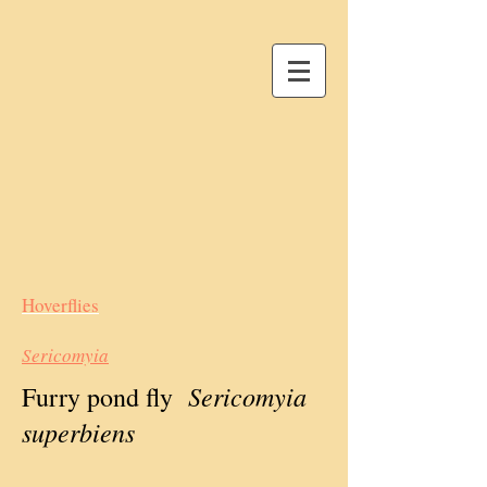
Hoverflies
Sericomyia
Sericomyia
Furry pond fly
superbiens