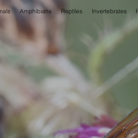
als
Amphibians
Reptiles
Invertebrates