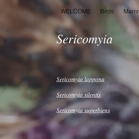
WELCOME
Birds
Mamm
Sericomyia
Sericomyia lappona
Sericomyia silentis
Sericomyia superbiens