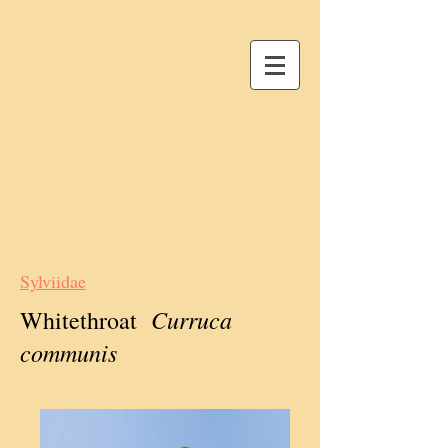
Sylviidae
Curruca
Whitethroat
communis