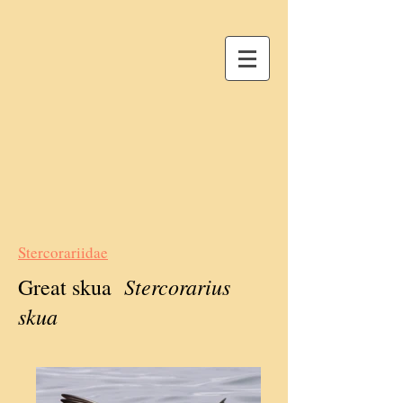
Stercorariidae
Stercorarius
Great skua
skua