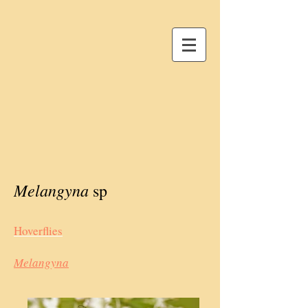
Melangyna
sp
Hoverflies
Melangyna